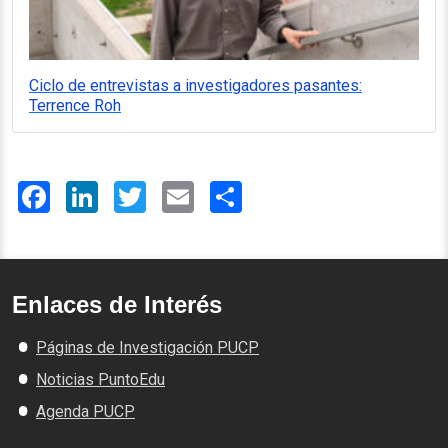
Ciclo de entrevistas a investigadores pasantes:
Terrence Roh
Facebook
LinkedIn
Twitter
Email
Share
Enlaces de Interés
Páginas de Investigación PUCP
Noticias PuntoEdu
Agenda PUCP