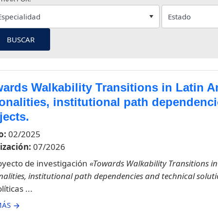
BUSCAR
ards Walkability Transitions in Latin A
ionalities, institutional path dependenc
jects.
o:
02/2025
ización:
07/2026
oyecto de investigación
«Towards Walkability Transitions in
nalities, institutional path dependencies and technical soluti
líticas ...
MÁS