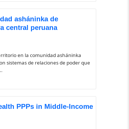
nidad asháninka de
va central peruana
erritorio en la comunidad asháninka
 son sistemas de relaciones de poder que
..
health PPPs in Middle-Income