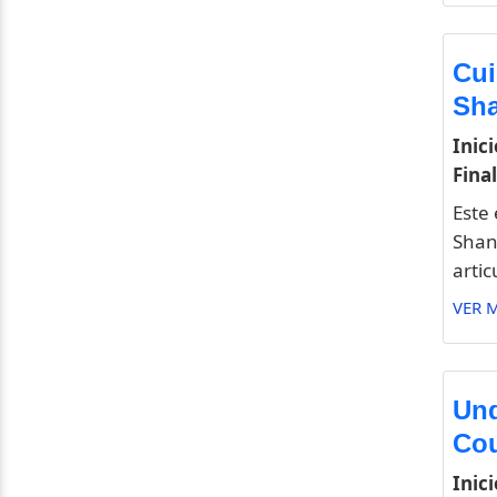
Cui
Sha
Inici
Final
Este
Shan
artic
VER 
Und
Cou
Inici