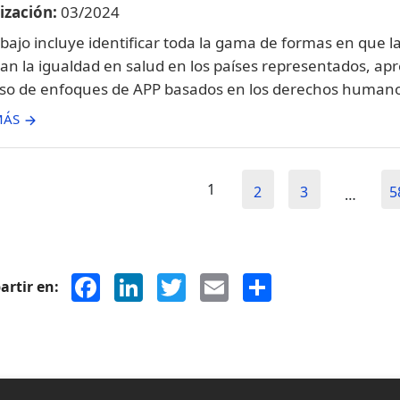
ización:
03/2024
abajo incluye identificar toda la gama de formas en que l
tan la igualdad en salud en los países representados, ap
uso de enfoques de APP basados ​​en los derechos humanos
MÁS
1
2
3
5
…
Facebook
LinkedIn
Twitter
Email
Share
rtir en: