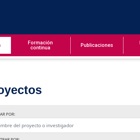
Formación
n
Publicaciones
continua
oyectos
AR POR:
LTRAR POR: