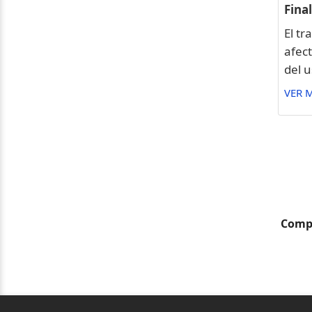
Final
El tr
afec
del 
VER 
Compa