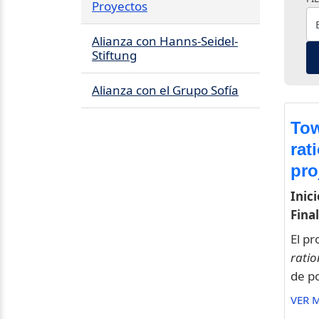
Proyectos
Alianza con Hanns-Seidel-
Stiftung
Alianza con el Grupo Sofía
Tow
rat
pro
Inici
Final
El pr
ratio
de po
VER 