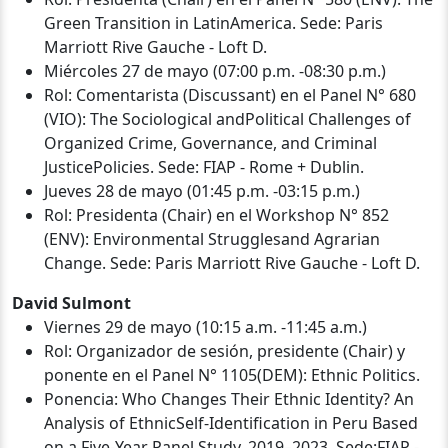
Green Transition in LatinAmerica. Sede: Paris
Marriott Rive Gauche - Loft D.
Miércoles 27 de mayo (07:00 p.m. -08:30 p.m.)
Rol: Comentarista (Discussant) en el Panel N° 680
(VIO): The Sociological andPolitical Challenges of
Organized Crime, Governance, and Criminal
JusticePolicies. Sede: FIAP - Rome + Dublin.
Jueves 28 de mayo (01:45 p.m. -03:15 p.m.)
Rol: Presidenta (Chair) en el Workshop N° 852
(ENV): Environmental Strugglesand Agrarian
Change. Sede: Paris Marriott Rive Gauche - Loft D.
David Sulmont
Viernes 29 de mayo (10:15 a.m. -11:45 a.m.)
Rol: Organizador de sesión, presidente (Chair) y
ponente en el Panel N° 1105(DEM): Ethnic Politics.
Ponencia: Who Changes Their Ethnic Identity? An
Analysis of EthnicSelf-Identification in Peru Based
on a Five-Year Panel Study, 2019–2023. Sede:FIAP -