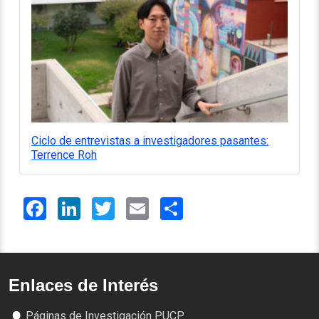
Ciclo de entrevistas a investigadores pasantes:
Terrence Roh
Facebook
LinkedIn
Twitter
Email
Share
Enlaces de Interés
Páginas de Investigación PUCP