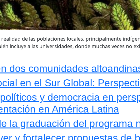
a realidad de las poblaciones locales, principalmente indíg
bién incluye a las universidades, donde muchas veces no e
n en dos comunidades altoandina
cial en el Sur Global: Perspect
 políticos y democracia en pers
esentación en América Latina
e la graduación del programa
r y fortalecer propuestas de b