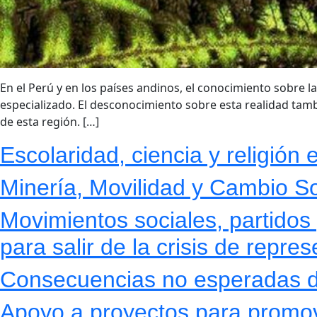
En el Perú y en los países andinos, el conocimiento sobre l
especializado. El desconocimiento sobre esta realidad tam
de esta región. […]
Escolaridad, ciencia y religió
Minería, Movilidad y Cambio So
Movimientos sociales, partidos
para salir de la crisis de repr
Consecuencias no esperadas d
Apoyo a proyectos para promove