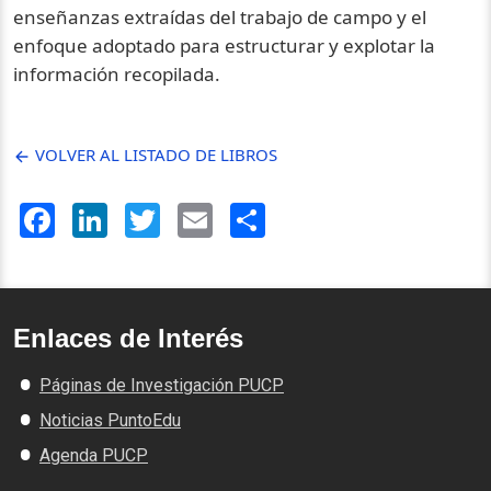
enseñanzas extraídas del trabajo de campo y el
enfoque adoptado para estructurar y explotar la
información recopilada.
VOLVER AL LISTADO DE LIBROS
Facebook
LinkedIn
Twitter
Email
Share
Enlaces de Interés
Páginas de Investigación PUCP
Noticias PuntoEdu
Agenda PUCP