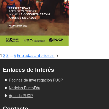
Paginación
1
2
3
…
5
Entradas anteriores
de
entradas
Enlaces de Interés
Páginas de Investigación PUCP
Noticias PuntoEdu
Agenda PUCP
Contacto